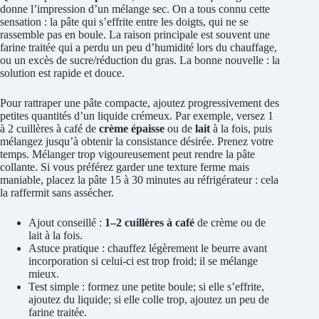
donne l’impression d’un mélange sec. On a tous connu cette
sensation : la pâte qui s’effrite entre les doigts, qui ne se
rassemble pas en boule. La raison principale est souvent une
farine traitée qui a perdu un peu d’humidité lors du chauffage,
ou un excès de sucre/réduction du gras. La bonne nouvelle : la
solution est rapide et douce.
Pour rattraper une pâte compacte, ajoutez progressivement des
petites quantités d’un liquide crémeux. Par exemple, versez 1
à 2 cuillères à café de
crème épaisse
ou de
lait
à la fois, puis
mélangez jusqu’à obtenir la consistance désirée. Prenez votre
temps. Mélanger trop vigoureusement peut rendre la pâte
collante. Si vous préférez garder une texture ferme mais
maniable, placez la pâte 15 à 30 minutes au réfrigérateur : cela
la raffermit sans assécher.
Ajout conseillé :
1–2 cuillères à café
de crème ou de
lait à la fois.
Astuce pratique : chauffez légèrement le beurre avant
incorporation si celui-ci est trop froid; il se mélange
mieux.
Test simple : formez une petite boule; si elle s’effrite,
ajoutez du liquide; si elle colle trop, ajoutez un peu de
farine traitée.