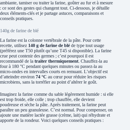
ambiante, tamiser ou traiter la farine, goûter au fur et à mesure
: ce sont des gestes qui changent tout. Ci-dessous, je détaille
deux éléments-clés et je partage astuces, comparaisons et
conseils pratiques.
140g de farine de blé
La farine est la colonne vertébrale de la pâte. Pour cette
recette, utilisez
140 g de farine de blé
de type tout usage
(préférez une T50 plutôt qu’une T45 si disponible). La farine
crue peut contenir des germes ; c’est pourquoi il est
recommandé de la
traiter thermiquement
. Chauffez-la au
four à 180 °C pendant quelques minutes ou passez-la au
micro-ondes en intervalles courts en remuant. L’objectif est
d’atteindre environ
74 °C
au cœur pour réduire les risques
microbiens, sans la torréfier au point d’altérer le goût.
Imaginez la farine comme du sable légèrement humide : si elle
est trop froide, elle colle ; trop chauffée, elle devient
poudreuse et sèche la pâte. Après traitement, la farine peut
paraître un peu granuleuse. C’est normal. Pour compenser, on
ajoute une matière lactée grasse (crème, lait) qui réhydrate et
apporte de la rondeur. Voici quelques conseils pratiques :