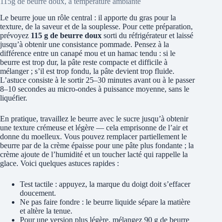
115g de beurre doux, à température ambiante
Le beurre joue un rôle central : il apporte du gras pour la
texture, de la saveur et de la souplesse. Pour cette préparation,
prévoyez
115 g de beurre doux
sorti du réfrigérateur et laissé
jusqu’à obtenir une consistance pommade. Pensez à la
différence entre un canapé mou et un hamac tendu : si le
beurre est trop dur, la pâte reste compacte et difficile à
mélanger ; s’il est trop fondu, la pâte devient trop fluide.
L’astuce consiste à le sortir 25–30 minutes avant ou à le passer
8–10 secondes au micro-ondes à puissance moyenne, sans le
liquéfier.
En pratique, travaillez le beurre avec le sucre jusqu’à obtenir
une texture crémeuse et légère — cela emprisonne de l’air et
donne du moelleux. Vous pouvez remplacer partiellement le
beurre par de la crème épaisse pour une pâte plus fondante ; la
crème ajoute de l’humidité et un toucher lacté qui rappelle la
glace. Voici quelques astuces rapides :
Test tactile : appuyez, la marque du doigt doit s’effacer
doucement.
Ne pas faire fondre : le beurre liquide sépare la matière
et altère la tenue.
Pour une version plus légère, mélangez 90 g de beurre