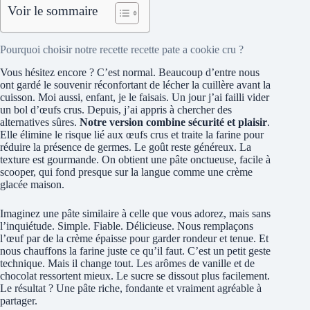
Voir le sommaire
Pourquoi choisir notre recette recette pate a cookie cru ?
Vous hésitez encore ? C’est normal. Beaucoup d’entre nous
ont gardé le souvenir réconfortant de lécher la cuillère avant la
cuisson. Moi aussi, enfant, je le faisais. Un jour j’ai failli vider
un bol d’œufs crus. Depuis, j’ai appris à chercher des
alternatives sûres.
Notre version combine sécurité et plaisir
.
Elle élimine le risque lié aux œufs crus et traite la farine pour
réduire la présence de germes. Le goût reste généreux. La
texture est gourmande. On obtient une pâte onctueuse, facile à
scooper, qui fond presque sur la langue comme une crème
glacée maison.
Imaginez une pâte similaire à celle que vous adorez, mais sans
l’inquiétude. Simple. Fiable. Délicieuse. Nous remplaçons
l’œuf par de la crème épaisse pour garder rondeur et tenue. Et
nous chauffons la farine juste ce qu’il faut. C’est un petit geste
technique. Mais il change tout. Les arômes de vanille et de
chocolat ressortent mieux. Le sucre se dissout plus facilement.
Le résultat ? Une pâte riche, fondante et vraiment agréable à
partager.