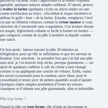
parfois en cachette. Pour l’apprivoiser et la rendre vraiment
agréable, quelques astuces simples suffisent. D’abord, pensez
à
traiter la farine
(quelques cycles au micro-ondes ou une
courte torréfaction au four) : cela réduit le risque bactérien et
atténue le goût « brut » de la farine. Ensuite, remplacez l’œuf
cru par un élément crémeux comme la
crème épaisse
si vous
cherchez de l’onctuosité sans coagulation. Une texture réussie
est souple, légèrement collante et facile à former en boules —
pas compacte comme de la pâte à modeler ni liquide comme
une sauce.
Un bon geste : laissez reposer la pâte 30 minutes au
réfrigérateur pour qu’elle se raffermisse et que les saveurs se
fondent. Une anecdote : la première fois que j’ai fait une pâte
sans œuf, je l’ai trouvée trop sèche, presque granuleuse — un
ajout de quelques cuillères à café de crème a tout changé,
comme si on appliquait une couche de velours. Enfin, variez
les sucres (cassonade pour la rondeur, sucre blanc pour le
croustillant) et testez avec de petites quantités avant d’ajuster.
Quelques règles simples permettent d’éviter les erreurs
classiques et d’obtenir une pâte gourmande, sûre et irrésistible.
Pâte trop ferme ?
Quand la pâte est
trop ferme
, elle résiste au façonnage et