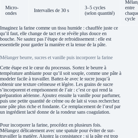
Mélan
Micro-
3–5 cycles
entre
Intervalles de 30 s
ondes
(selon quantité)
chaqu
cycle
Imaginez la farine comme un tissu humide : chauffée juste ce
qu’il faut, elle change de tact et se révèle plus douce en
bouche. Ne sautez pas l’étape de refroidissement : elle est
essentielle pour garder la manière et la tenue de la pâte.
Mélanger beurre, sucres et vanille puis incorporer la farine
Cette étape est le cœur du processus. Sortez le beurre à
température ambiante pour qu’il soit souple, comme une pâte à
modeler facile à travailler. Battez-le avec le sucre jusqu’à
obtenir une texture crémeuse et légère. Les grains de sucre
s’incorporent et emprisonnent de l’air : c’est ce qui rend la
préparation aérienne. Ajoutez ensuite la vanille pour parfumer,
puis une petite quantité de crème ou de lait si vous recherchez
une pâte plus riche et fondante. Ce remplacement de l’œuf par
un ingrédient lacté donne de la rondeur sans coagulation.
Pour incorporer la farine, procédez en plusieurs fois.
Mélangez délicatement avec une spatule pour éviter de sur-
travailler la matière. Ajustez la consistance : si la pâte est trop