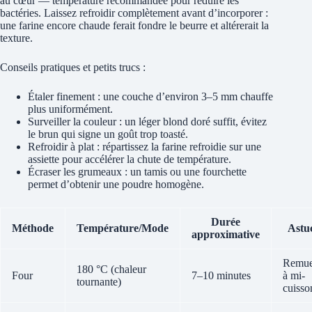
au cœur — température recommandée pour réduire les
bactéries. Laissez refroidir complètement avant d’incorporer :
une farine encore chaude ferait fondre le beurre et altérerait la
texture.
Conseils pratiques et petits trucs :
Étaler finement : une couche d’environ 3–5 mm chauffe
plus uniformément.
Surveiller la couleur : un léger blond doré suffit, évitez
le brun qui signe un goût trop toasté.
Refroidir à plat : répartissez la farine refroidie sur une
assiette pour accélérer la chute de température.
Écraser les grumeaux : un tamis ou une fourchette
permet d’obtenir une poudre homogène.
Durée
Méthode
Température/Mode
Astu
approximative
Remue
180 °C (chaleur
Four
7–10 minutes
à mi-
tournante)
cuisso