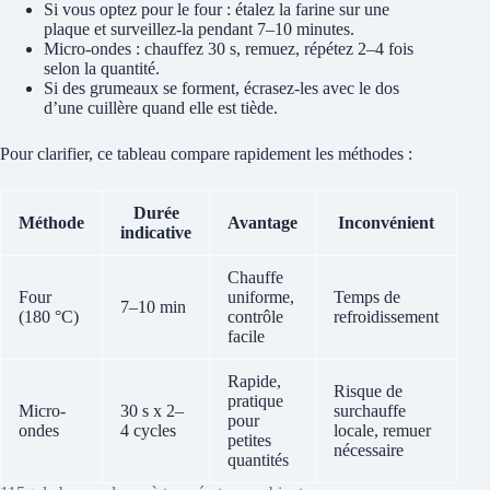
Si vous optez pour le four : étalez la farine sur une
plaque et surveillez-la pendant 7–10 minutes.
Micro-ondes : chauffez 30 s, remuez, répétez 2–4 fois
selon la quantité.
Si des grumeaux se forment, écrasez-les avec le dos
d’une cuillère quand elle est tiède.
Pour clarifier, ce tableau compare rapidement les méthodes :
Durée
Méthode
Avantage
Inconvénient
indicative
Chauffe
Four
uniforme,
Temps de
7–10 min
(180 °C)
contrôle
refroidissement
facile
Rapide,
Risque de
pratique
Micro-
30 s x 2–
surchauffe
pour
ondes
4 cycles
locale, remuer
petites
nécessaire
quantités