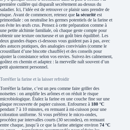
première cuillère qui disparaît secrètement au-dessus du
saladier. Ici, l’idée est de retrouver ce plaisir sans prendre de
risque. Avant de commencer, retenez que
la sécurité
est
primordiale : on neutralise les germes potentiels de la farine et
on évite les œufs crus. Pensez à cette préparation comme à
une petite alchimie familiale, où chaque geste compte pour
obtenir une texture onctueuse et un goût bien équilibré. Les
deux grandes étapes ci-dessous vous guident pas à pas, avec
des astuces pratiques, des analogies conviviales (comme le
croustillant d’une biscotte chauffée) et des conseils pour
ajuster la consistance selon vos envies. Suivez-les calmement,
goûtez en chemin et adaptez : la merveille naît souvent d’un
petit ajustement personnel.
Torréfier la farine et la laisser refroidir
Torréfier la farine, c’est un peu comme faire griller des
noisettes : on amplifie les arômes et on réduit le risque
microbiologique. Étalez la farine en une couche fine sur une
plaque recouverte de papier cuisson. Enfournez à
180 °C
pendant 7 à 10 minutes, en remuant à mi-cuisson pour une
coloration uniforme. Si vous préférez le micro-ondes,
procédez par intervalles courts (30 secondes), en remuant
entre chaque, jusqu’à ce que la farine atteigne environ
74 °C