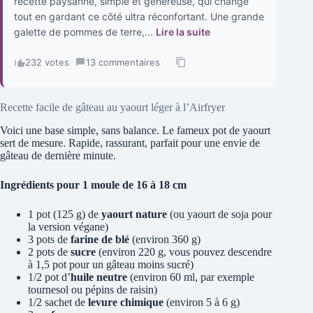
recette paysanne, simple et généreuse, qui change
tout en gardant ce côté ultra réconfortant. Une grande
galette de pommes de terre,...
Lire la suite
232 votes
·
13 commentaires
·
Recette facile de gâteau au yaourt léger à l’Airfryer
Voici une base simple, sans balance. Le fameux pot de yaourt
sert de mesure. Rapide, rassurant, parfait pour une envie de
gâteau de dernière minute.
Ingrédients pour 1 moule de 16 à 18 cm
1 pot (125 g) de
yaourt nature
(ou yaourt de soja pour
la version végane)
3 pots de
farine de blé
(environ 360 g)
2 pots de
sucre
(environ 220 g, vous pouvez descendre
à 1,5 pot pour un gâteau moins sucré)
1/2 pot d’
huile neutre
(environ 60 ml, par exemple
tournesol ou pépins de raisin)
1/2 sachet de
levure chimique
(environ 5 à 6 g)