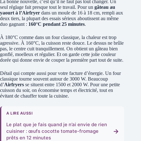
La bonne nouvelle, c’est qu’il ne faut pas tout changer. Un
seul réglage fait presque tout le travail. Pour un
gâteau au
yaourt à l’Airfryer
dans un moule de 16 à 18 cm, rempli aux
deux tiers, la plupart des essais sérieux aboutissent au même
duo gagnant :
160°C pendant 25 minutes
.
À 180°C comme dans un four classique, la chaleur est trop
agressive. À 160°C, la cuisson reste douce. Le dessus ne brûle
pas, le centre cuit tranquillement. On obtient un gâteau bien
gonflé, moelleux et régulier. Et on garde cette jolie couleur
dorée qui donne envie de couper la première part tout de suite.
Détail qui compte aussi pour votre facture d’énergie. Un four
classique tourne souvent autour de 3000 W. Beaucoup
d’
Airfryers
se situent entre 1500 et 2000 W. Pour une petite
cuisson du soir, on économise temps et électricité, tout en
évitant de chauffer toute la cuisine.
A LIRE AUSSI
Le plat que je fais quand je n’ai envie de rien
→
cuisiner : œufs cocotte tomate-fromage
prêts en 12 minutes