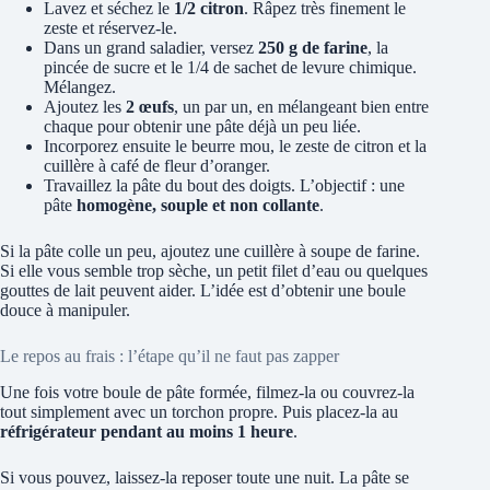
Lavez et séchez le
1/2 citron
. Râpez très finement le
zeste et réservez-le.
Dans un grand saladier, versez
250 g de farine
, la
pincée de sucre et le 1/4 de sachet de levure chimique.
Mélangez.
Ajoutez les
2 œufs
, un par un, en mélangeant bien entre
chaque pour obtenir une pâte déjà un peu liée.
Incorporez ensuite le beurre mou, le zeste de citron et la
cuillère à café de fleur d’oranger.
Travaillez la pâte du bout des doigts. L’objectif : une
pâte
homogène, souple et non collante
.
Si la pâte colle un peu, ajoutez une cuillère à soupe de farine.
Si elle vous semble trop sèche, un petit filet d’eau ou quelques
gouttes de lait peuvent aider. L’idée est d’obtenir une boule
douce à manipuler.
Le repos au frais : l’étape qu’il ne faut pas zapper
Une fois votre boule de pâte formée, filmez-la ou couvrez-la
tout simplement avec un torchon propre. Puis placez-la au
réfrigérateur pendant au moins 1 heure
.
Si vous pouvez, laissez-la reposer toute une nuit. La pâte se