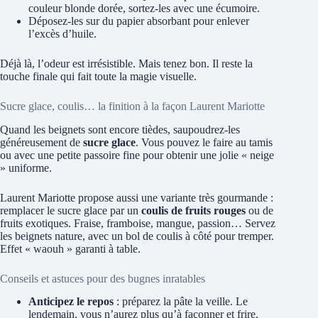
couleur blonde dorée, sortez-les avec une écumoire.
Déposez-les sur du papier absorbant pour enlever
l’excès d’huile.
Déjà là, l’odeur est irrésistible. Mais tenez bon. Il reste la
touche finale qui fait toute la magie visuelle.
Sucre glace, coulis… la finition à la façon Laurent Mariotte
Quand les beignets sont encore tièdes, saupoudrez-les
généreusement de
sucre glace
. Vous pouvez le faire au tamis
ou avec une petite passoire fine pour obtenir une jolie « neige
» uniforme.
Laurent Mariotte propose aussi une variante très gourmande :
remplacer le sucre glace par un
coulis de fruits rouges
ou de
fruits exotiques. Fraise, framboise, mangue, passion… Servez
les beignets nature, avec un bol de coulis à côté pour tremper.
Effet « waouh » garanti à table.
Conseils et astuces pour des bugnes inratables
Anticipez le repos
: préparez la pâte la veille. Le
lendemain, vous n’aurez plus qu’à façonner et frire.