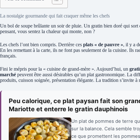
La nostalgie gourmande qui fait craquer même les chefs
Un bol de soupe brûlante un soir de pluie. Un gratin bien doré qui sort
pensant, vous sentez la chaleur qui monte, non ?
Les chefs l’ont bien compris. Derrière ces
plats « de pauvre »
, il y a
En les remettant à la carte, ils ne font pas seulement de la cuisine. Ils rac
français.
Fini le mépris pour la « cuisine de grand-mère ». Aujourd’hui, un
grat
marché
peuvent être aussi désirables qu’un plat gastronomique. La diffé
produits, cuisson soignée, présentation élégante. La tradition s’invite à
Peu calorique, ce plat paysan fait son grand 
Mariotte et enterre le gratin dauphinois
Un plat de pommes de terre qui
sur la balance. Cela semble tro
ce que promettent les pommes d