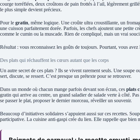
courge torréfiées, deux croûtons de pain frottés à l’ail, légèrement grillé
le plus simple devient précieux.
Pour le
gratin
, même logique. Une croûte ultra croustillante, un fromage
une cuisson parfaitement dorée. Parfois, les chefs ajoutent une petite c
comme le cumin ou la muscade. Rien de compliqué, mais un vrai souci 
Résultat : vous reconnaissez les goûts de toujours. Pourtant, vous avez 
Des plats qui réchauffent les cœurs autant que les corps
Un autre secret de ces plats ? Ils se vivent rarement seuls. Une soupe o
sert, discute, se ressert. C’est presque un prétexte pour se retrouver.
Dans un monde où chacun mange parfois devant son écran, ces
plats c
gratin qui arrive au centre, un grand saladier de salade verte à côté. Pa
se passer le plat, proposer le dernier morceau, réveiller un souvenir.
Beaucoup d’initiatives solidaires s’appuient aussi sur ces recettes. Soup
participative. La cuisine anti-gaspi crée du lien. Elle rappelle que bien 
Beignets de carnaval : la recette crousti-m