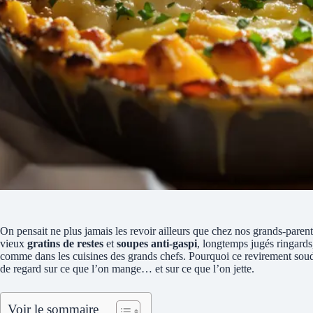
On pensait ne plus jamais les revoir ailleurs que chez nos grands-parents
vieux
gratins de restes
et
soupes anti-gaspi
, longtemps jugés ringards,
comme dans les cuisines des grands chefs. Pourquoi ce revirement sou
de regard sur ce que l’on mange… et sur ce que l’on jette.
Voir le sommaire