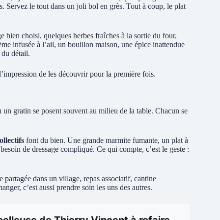
s. Servez le tout dans un joli bol en grès. Tout à coup, le plat
 bien choisi, quelques herbes fraîches à la sortie du four,
rème infusée à l’ail, un bouillon maison, une épice inattendue
du détail.
l’impression de les découvrir pour la première fois.
u un gratin se posent souvent au milieu de la table. Chacun se
ollectifs
font du bien. Une grande marmite fumante, un plat à
s besoin de dressage compliqué. Ce qui compte, c’est le geste :
e partagée dans un village, repas associatif, cantine
manger, c’est aussi prendre soin les uns des autres.
oelleuse de Thierry Vincent à refaire