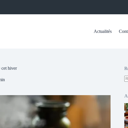
Actualités
Cont
 cet hiver
R
min
A
ré
A