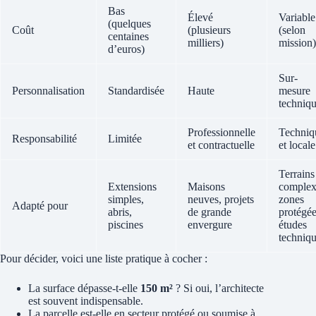
Bas
Élevé
Variable
(quelques
Coût
(plusieurs
(selon
centaines
milliers)
mission)
d’euros)
Sur-
Personnalisation
Standardisée
Haute
mesure
techniq
Professionnelle
Techniq
Responsabilité
Limitée
et contractuelle
et locale
Terrains
Extensions
Maisons
complex
simples,
neuves, projets
zones
Adapté pour
abris,
de grande
protégée
piscines
envergure
études
techniq
Pour décider, voici une liste pratique à cocher :
La surface dépasse-t-elle
150 m²
? Si oui, l’architecte
est souvent indispensable.
La parcelle est-elle en secteur protégé ou soumise à