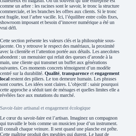
chaleureux en magasin. On dit souvent qu’une entreprise est
comme un arbre : les racines sont le savoir, le tronc la structure
commerciale, et les branches les offres aux clients. Si le tronc
est fragile, tout l’arbre vacille. Ici, l’équilibre entre coûts fixes,
showroom imposant et besoin d’innover numérique a été un
vrai défi.
Cette section présente les valeurs clés et la philosophie sous-
jacente. On y retrouve le respect des matériaux, la proximité
avec la clientèle et l’attention portée aux détails. Les anecdotes
abondent : un menuisier qui refait des queues d’aronde à la
main, une cliente qui transmet un buffet aux générations
suivantes. Ces moments concrets témoignent d’un modèle
centré sur la durabilité.
Qualité
,
transparence
et
engagement
local
restent des piliers. Le ton demeure humain. Les phrases
sont courtes. Les idées sont claires. L’objectif : saisir pourquoi
cette approche a séduit tant de ménages et quelles limites elle a
révélées face aux mutations du marché.
Savoir‑faire artisanal et engagement écologique
Le cœur du savoir‑faire est l’artisan. Imaginez un compagnon
qui travaille le bois comme un musicien joue d’un instrument.
Il connaît chaque veinure. Il sent quand une planche est prête.
Cette maîtrise produit des meubles qui durent. Le haut de