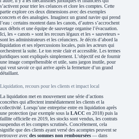
l’autre, il y a les mécanismes juridiques et financiers qui
s’activent pour trier les créances et clore les comptes. Cette
partie explore ces deux dimensions avec des exemples
concrets et des analogies. Imaginez un grand navire qui prend
l’eau : certains montent dans les canots, d’autres s’accrochent
aux débris et une équipe de sauvetage organise l’évacuation.
Ici, les « canots » sont les recours légaux et les « sauveteurs »
sont les administrateurs et les créanciers. Je décris d’abord la
liquidation et ses répercussions locales, puis les acteurs qui
orchestrent la suite. Le ton reste clair et accessible. Les termes
juridiques sont expliqués simplement. L’objectif est de fournir
une image compréhensible et utile, sans jargon inutile, pour
qui veut savoir ce qui arrive après la fermeture d’un grand
détaillant.
Liquidation, recours pour les clients et impact local
La liquidation met en mouvement une série d’actions
concrètes qui affectent immédiatement les clients et la
collectivité. Lorsqu’une entreprise entre en liquidation après
une protection (par exemple sous la
LACC
en 2018) puis la
faillite officielle en 2019, les stocks sont vendus, les contrats
suspendus et les comptes scrutinés. Concrètement, cela
signifie que des clients ayant versé des acomptes peuvent se
retrouver avec
des sommes non remboursées
— dans