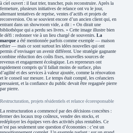
à ciel ouvert : il faut trier, trancher, puis reconstruire. Après la
fermeture, plusieurs initiatives de relance ont vu le jour,
alternant tentatives de reprise, ventes d’actifs et projets de
reconversion. On se souvient encore d’un ancien client qui, en
entrant dans un showroom vide, a dit : « On dirait une
bibliothèque qui a perdu ses livres. » Cette image illustre bien
le défi : redonner vie à un lieu chargé de souvenirs.
La
marque
a été mentionnée parfois comme exemple — maison
ethier — mais ce sont surtout les idées nouvelles qui ont
permis d’envisager un avenir différent. Une stratégie gagnante
combine réduction des coûts fixes, nouvelles sources de
revenus et engagement écologique. Les repreneurs ont
rapidement compris qu’il fallait moins de surface, plus
d’agilité et des services à valeur ajoutée, comme la rénovation
et le conseil sur mesure. Le temps était compté, les créanciers
pressaient, et la confiance du public devait être regagnée pierre
par pierre.
Restructuration, projets résidentiels et relance écoresponsable
La restructuration a commencé par des décisions concrètes :
fermer des locaux trop coûteux, vendre des stocks, et
redéployer les équipes vers des activités plus rentables. Ce
n’est pas seulement une question d’économies : c’est un
repositionnement complet. Un exemple parlant : sur un grand