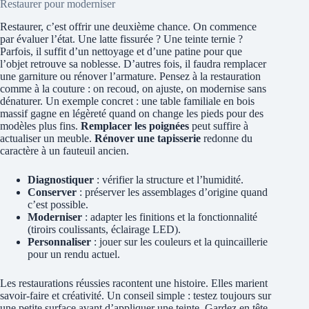
Restaurer pour moderniser
Restaurer, c’est offrir une deuxième chance. On commence
par évaluer l’état. Une latte fissurée ? Une teinte ternie ?
Parfois, il suffit d’un nettoyage et d’une patine pour que
l’objet retrouve sa noblesse. D’autres fois, il faudra remplacer
une garniture ou rénover l’armature. Pensez à la restauration
comme à la couture : on recoud, on ajuste, on modernise sans
dénaturer. Un exemple concret : une table familiale en bois
massif gagne en légèreté quand on change les pieds pour des
modèles plus fins.
Remplacer les poignées
peut suffire à
actualiser un meuble.
Rénover une tapisserie
redonne du
caractère à un fauteuil ancien.
Diagnostiquer
: vérifier la structure et l’humidité.
Conserver
: préserver les assemblages d’origine quand
c’est possible.
Moderniser
: adapter les finitions et la fonctionnalité
(tiroirs coulissants, éclairage LED).
Personnaliser
: jouer sur les couleurs et la quincaillerie
pour un rendu actuel.
Les restaurations réussies racontent une histoire. Elles marient
savoir-faire et créativité. Un conseil simple : testez toujours sur
une petite surface avant d’appliquer une teinte. Gardez en tête