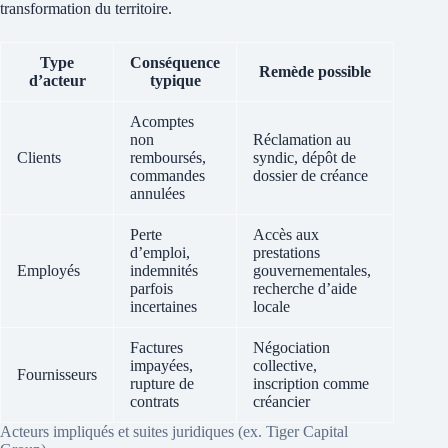
transformation du territoire.
Type
Conséquence
Remède possible
d’acteur
typique
Acomptes
non
Réclamation au
Clients
remboursés,
syndic, dépôt de
commandes
dossier de créance
annulées
Perte
Accès aux
d’emploi,
prestations
Employés
indemnités
gouvernementales,
parfois
recherche d’aide
incertaines
locale
Factures
Négociation
impayées,
collective,
Fournisseurs
rupture de
inscription comme
contrats
créancier
Acteurs impliqués et suites juridiques (ex. Tiger Capital