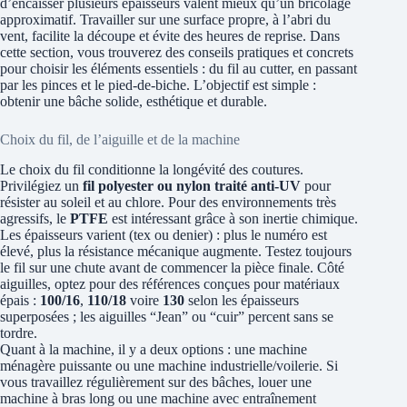
d’encaisser plusieurs épaisseurs valent mieux qu’un bricolage
approximatif. Travailler sur une surface propre, à l’abri du
vent, facilite la découpe et évite des heures de reprise. Dans
cette section, vous trouverez des conseils pratiques et concrets
pour choisir les éléments essentiels : du fil au cutter, en passant
par les pinces et le pied-de-biche. L’objectif est simple :
obtenir une bâche solide, esthétique et durable.
Choix du fil, de l’aiguille et de la machine
Le choix du fil conditionne la longévité des coutures.
Privilégiez un
fil polyester ou nylon traité anti-UV
pour
résister au soleil et au chlore. Pour des environnements très
agressifs, le
PTFE
est intéressant grâce à son inertie chimique.
Les épaisseurs varient (tex ou denier) : plus le numéro est
élevé, plus la résistance mécanique augmente. Testez toujours
le fil sur une chute avant de commencer la pièce finale. Côté
aiguilles, optez pour des références conçues pour matériaux
épais :
100/16
,
110/18
voire
130
selon les épaisseurs
superposées ; les aiguilles “Jean” ou “cuir” percent sans se
tordre.
Quant à la machine, il y a deux options : une machine
ménagère puissante ou une machine industrielle/voilerie. Si
vous travaillez régulièrement sur des bâches, louer une
machine à bras long ou une machine avec entraînement