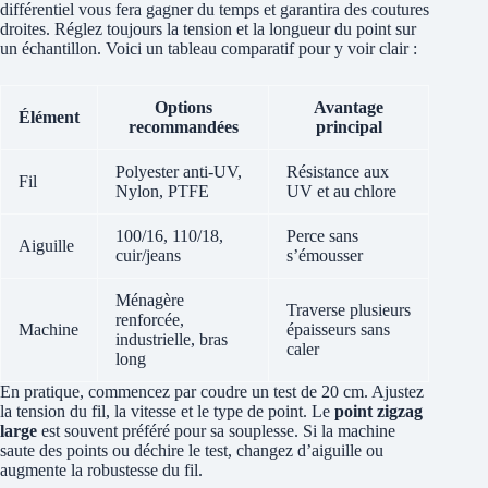
différentiel vous fera gagner du temps et garantira des coutures
droites. Réglez toujours la tension et la longueur du point sur
un échantillon. Voici un tableau comparatif pour y voir clair :
Options
Avantage
Élément
recommandées
principal
Polyester anti-UV,
Résistance aux
Fil
Nylon, PTFE
UV et au chlore
100/16, 110/18,
Perce sans
Aiguille
cuir/jeans
s’émousser
Ménagère
Traverse plusieurs
renforcée,
Machine
épaisseurs sans
industrielle, bras
caler
long
En pratique, commencez par coudre un test de 20 cm. Ajustez
la tension du fil, la vitesse et le type de point. Le
point zigzag
large
est souvent préféré pour sa souplesse. Si la machine
saute des points ou déchire le test, changez d’aiguille ou
augmente la robustesse du fil.