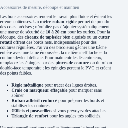
Accessoires de mesure, découpe et maintien
Les bons accessoires rendent le travail plus fluide et évitent les
erreurs coûteuses. Un
mètre ruban rigide
permet de prendre
des cotes précises ; n’oubliez pas d’ajouter systématiquement
une marge de sécurité de
10 à 20 cm
pour les ourlets. Pour la
découpe, des
ciseaux de tapissier
bien aiguisés ou un
cutter
rotatif
offrent des bords nets, indispensables pour des
coutures régulières. J’ai vu des bricoleurs gâcher une bâche
entière avec une lame émoussée : la matière s’effiloche et la
couture devient délicate. Pour maintenir les lés entre eux,
remplacez les épingles par des
pinces de couture
ou du ruban
double-face temporaire ; les épingles percent le PVC et créent
des points faibles.
Règle métallique
pour tracer des lignes droites.
Craie ou marqueur effaçable
pour marquer sans
abîmer.
Ruban adhésif renforcé
pour préparer les bords et
stabiliser les coutures.
Œillets et pose-œillets
si vous prévoyez des attaches.
Triangle de renfort
pour les angles très sollicités.
Un petit conseil pratique : scellez légèrement le bord coupé