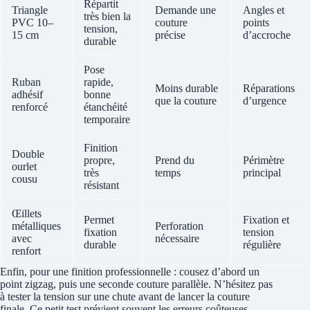
Répartit
Triangle
Demande une
Angles et
très bien la
PVC 10–
couture
points
tension,
15 cm
précise
d’accroche
durable
Pose
Ruban
rapide,
Moins durable
Réparations
adhésif
bonne
que la couture
d’urgence
renforcé
étanchéité
temporaire
Finition
Double
propre,
Prend du
Périmètre
ourlet
très
temps
principal
cousu
résistant
Œillets
Permet
Fixation et
métalliques
Perforation
fixation
tension
avec
nécessaire
durable
régulière
renfort
Enfin, pour une finition professionnelle : cousez d’abord un
point zigzag, puis une seconde couture parallèle. N’hésitez pas
à tester la tension sur une chute avant de lancer la couture
finale. Ce petit test prévient souvent les erreurs coûteuses.