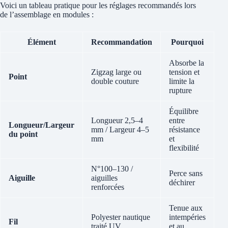
Voici un tableau pratique pour les réglages recommandés lors
de l’assemblage en modules :
Élément
Recommandation
Pourquoi
Absorbe la
Zigzag large ou
tension et
Point
double couture
limite la
rupture
Équilibre
Longueur 2,5–4
entre
Longueur/Largeur
mm / Largeur 4–5
résistance
du point
mm
et
flexibilité
N°100–130 /
Perce sans
Aiguille
aiguilles
déchirer
renforcées
Tenue aux
Polyester nautique
intempéries
Fil
traité UV
et au