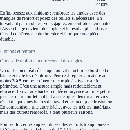
chlore
Enfin, pensez aux finitions : renforcez les angles avec des
triangles de renfort et posez des œillets si nécessaire. En
travaillant par modules, vous gagnez en contrôle et en qualité.
L’assemblage devient plus rapide et le résultat plus robuste.
C’est la différence entre bricoler et fabriquer une pièce
durable.
Finitions et renforts
Ourlets de renfort et renforcement des angles
Un ourlet bien réalisé change tout : il structure le bord de la
bâche et évite les déchirures. Pensez à replier la matière au
moins
3 à 5 cm
pour obtenir une triple épaisseur sur le
périmètre. C’est une astuce simple mais redoutablement
efficace. J’ai vu une bâche montée en urgence sur une petite
piscine, où un ourlet mal fait a cédé après deux manœuvres —
résultat : quelques heures de travail et beaucoup de frustration.
En comparaison, une autre bâche, avec les mêmes matériaux
mais des ourlets renforcés, a tenu plusieurs saisons.
Pour renforcer les angles, utilisez des renforts triangulaires en
PVC ou en chutes de bâche de 10 à 15 cm. Ces pièces