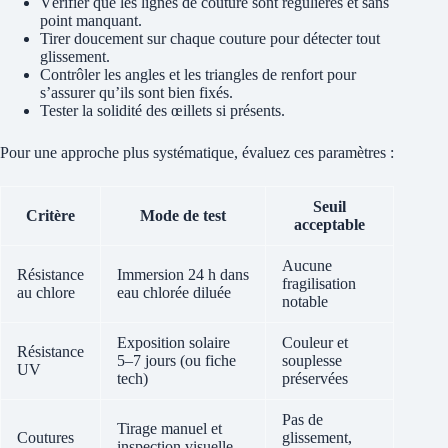
Vérifier que les lignes de couture sont régulières et sans
point manquant.
Tirer doucement sur chaque couture pour détecter tout
glissement.
Contrôler les angles et les triangles de renfort pour
s’assurer qu’ils sont bien fixés.
Tester la solidité des œillets si présents.
Pour une approche plus systématique, évaluez ces paramètres :
Seuil
Critère
Mode de test
acceptable
Aucune
Résistance
Immersion 24 h dans
fragilisation
au chlore
eau chlorée diluée
notable
Exposition solaire
Couleur et
Résistance
5–7 jours (ou fiche
souplesse
UV
tech)
préservées
Pas de
Tirage manuel et
Coutures
glissement,
inspection visuelle