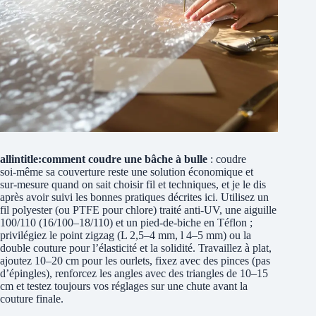
allintitle:comment coudre une bâche à bulle
: coudre
soi‑même sa couverture reste une solution économique et
sur‑mesure quand on sait choisir fil et techniques, et je le dis
après avoir suivi les bonnes pratiques décrites ici. Utilisez un
fil polyester (ou PTFE pour chlore) traité anti‑UV, une aiguille
100/110 (16/100–18/110) et un pied‑de‑biche en Téflon ;
privilégiez le point zigzag (L 2,5–4 mm, l 4–5 mm) ou la
double couture pour l’élasticité et la solidité. Travaillez à plat,
ajoutez 10–20 cm pour les ourlets, fixez avec des pinces (pas
d’épingles), renforcez les angles avec des triangles de 10–15
cm et testez toujours vos réglages sur une chute avant la
couture finale.