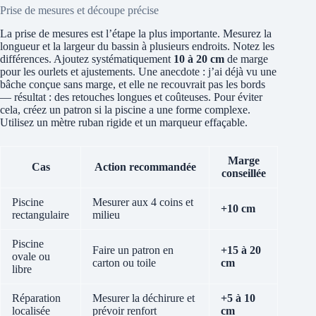
Prise de mesures et découpe précise
La prise de mesures est l’étape la plus importante. Mesurez la
longueur et la largeur du bassin à plusieurs endroits. Notez les
différences. Ajoutez systématiquement
10 à 20 cm
de marge
pour les ourlets et ajustements. Une anecdote : j’ai déjà vu une
bâche conçue sans marge, et elle ne recouvrait pas les bords
— résultat : des retouches longues et coûteuses. Pour éviter
cela, créez un patron si la piscine a une forme complexe.
Utilisez un mètre ruban rigide et un marqueur effaçable.
Marge
Cas
Action recommandée
conseillée
Piscine
Mesurer aux 4 coins et
+10 cm
rectangulaire
milieu
Piscine
Faire un patron en
+15 à 20
ovale ou
carton ou toile
cm
libre
Réparation
Mesurer la déchirure et
+5 à 10
localisée
prévoir renfort
cm