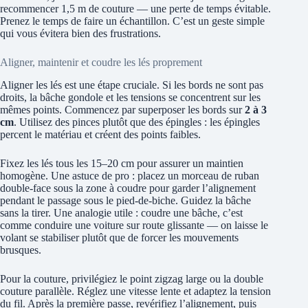
recommencer 1,5 m de couture — une perte de temps évitable.
Prenez le temps de faire un échantillon. C’est un geste simple
qui vous évitera bien des frustrations.
Aligner, maintenir et coudre les lés proprement
Aligner les lés est une étape cruciale. Si les bords ne sont pas
droits, la bâche gondole et les tensions se concentrent sur les
mêmes points. Commencez par superposer les bords sur
2 à 3
cm
. Utilisez des pinces plutôt que des épingles : les épingles
percent le matériau et créent des points faibles.
Fixez les lés tous les 15–20 cm pour assurer un maintien
homogène. Une astuce de pro : placez un morceau de ruban
double-face sous la zone à coudre pour garder l’alignement
pendant le passage sous le pied-de-biche. Guidez la bâche
sans la tirer. Une analogie utile : coudre une bâche, c’est
comme conduire une voiture sur route glissante — on laisse le
volant se stabiliser plutôt que de forcer les mouvements
brusques.
Pour la couture, privilégiez le point zigzag large ou la double
couture parallèle. Réglez une vitesse lente et adaptez la tension
du fil. Après la première passe, revérifiez l’alignement, puis