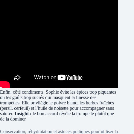
Enfin, côté condiments, Sophie évite les épices trop piquantes
ou les goûts trop sucrés qui masquent la finesse des
trompettes. Elle privilégie le poivre blanc, les herbes fraîches
(persil, cerfeuil) et l’huile de noisette pour accompagner sans
saturer.
Insight :
le bon accord révèle la trompette plutôt que
de la dominer.
Conservation, réhydratation et astuces pratiques pour utiliser la