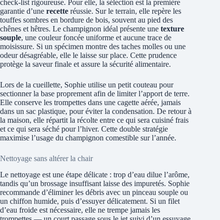
check-list rigoureuse. Pour elle, la sélection est la première
garantie d’une
recette
réussie. Sur le terrain, elle repère les
touffes sombres en bordure de bois, souvent au pied des
chênes et hêtres. Le champignon idéal présente une
texture
souple
, une couleur foncée uniforme et aucune trace de
moisissure. Si un spécimen montre des taches molles ou une
odeur désagréable, elle le laisse sur place. Cette prudence
protège la saveur finale et assure la sécurité alimentaire.
Lors de la cueillette, Sophie utilise un petit couteau pour
sectionner la base proprement afin de limiter l’apport de terre.
Elle conserve les trompettes dans une cagette aérée, jamais
dans un sac plastique, pour éviter la condensation. De retour à
la maison, elle répartit la récolte entre ce qui sera cuisiné frais
et ce qui sera séché pour l’hiver. Cette double stratégie
maximise l’usage du champignon comestible sur l’année.
Nettoyage sans altérer la chair
Le nettoyage est une étape délicate : trop d’eau dilue l’arôme,
tandis qu’un brossage insuffisant laisse des impuretés. Sophie
recommande d’éliminer les débris avec un pinceau souple ou
un chiffon humide, puis d’essuyer délicatement. Si un filet
d’eau froide est nécessaire, elle ne trempe jamais les
trompettes — un court passage sous le jet suivi d’un essuyage