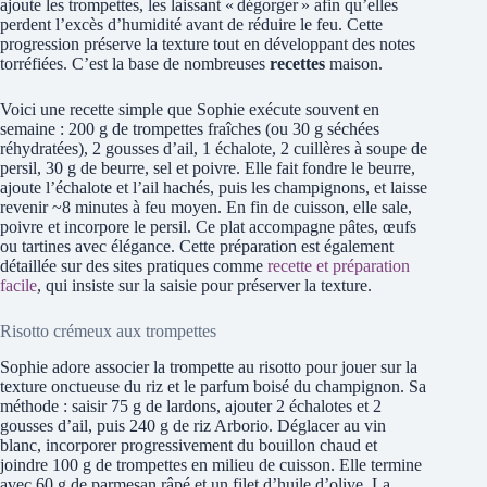
ajoute les trompettes, les laissant « dégorger » afin qu’elles
perdent l’excès d’humidité avant de réduire le feu. Cette
progression préserve la texture tout en développant des notes
torréfiées. C’est la base de nombreuses
recettes
maison.
Voici une recette simple que Sophie exécute souvent en
semaine : 200 g de trompettes fraîches (ou 30 g séchées
réhydratées), 2 gousses d’ail, 1 échalote, 2 cuillères à soupe de
persil, 30 g de beurre, sel et poivre. Elle fait fondre le beurre,
ajoute l’échalote et l’ail hachés, puis les champignons, et laisse
revenir ~8 minutes à feu moyen. En fin de cuisson, elle sale,
poivre et incorpore le persil. Ce plat accompagne pâtes, œufs
ou tartines avec élégance. Cette préparation est également
détaillée sur des sites pratiques comme
recette et préparation
facile
, qui insiste sur la saisie pour préserver la texture.
Risotto crémeux aux trompettes
Sophie adore associer la trompette au risotto pour jouer sur la
texture onctueuse du riz et le parfum boisé du champignon. Sa
méthode : saisir 75 g de lardons, ajouter 2 échalotes et 2
gousses d’ail, puis 240 g de riz Arborio. Déglacer au vin
blanc, incorporer progressivement du bouillon chaud et
joindre 100 g de trompettes en milieu de cuisson. Elle termine
avec 60 g de parmesan râpé et un filet d’huile d’olive. La