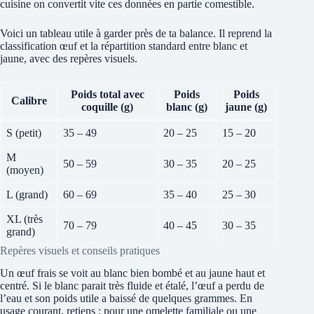
cuisine on convertit vite ces données en partie comestible.
Voici un tableau utile à garder près de ta balance. Il reprend la
classification œuf et la répartition standard entre blanc et
jaune, avec des repères visuels.
Poids total avec
Poids
Poids
Calibre
coquille (g)
blanc (g)
jaune (g)
S (petit)
35 – 49
20 – 25
15 – 20
M
50 – 59
30 – 35
20 – 25
(moyen)
L (grand)
60 – 69
35 – 40
25 – 30
XL (très
70 – 79
40 – 45
30 – 35
grand)
Repères visuels et conseils pratiques
Un œuf frais se voit au blanc bien bombé et au jaune haut et
centré. Si le blanc parait très fluide et étalé, l’œuf a perdu de
l’eau et son poids utile a baissé de quelques grammes. En
usage courant, retiens : pour une omelette familiale ou une