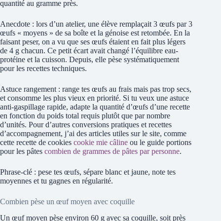
quantité au gramme près.
Anecdote : lors d’un atelier, une élève remplaçait 3 œufs par 3
œufs « moyens » de sa boîte et la génoise est retombée. En la
faisant peser, on a vu que ses œufs étaient en fait plus légers
de 4 g chacun. Ce petit écart avait changé l’équilibre eau-
protéine et la cuisson. Depuis, elle pèse systématiquement
pour les recettes techniques.
Astuce rangement : range tes œufs au frais mais pas trop secs,
et consomme les plus vieux en priorité. Si tu veux une astuce
anti-gaspillage rapide, adapte la quantité d’œufs d’une recette
en fonction du poids total requis plutôt que par nombre
d’unités. Pour d’autres conversions pratiques et recettes
d’accompagnement, j’ai des articles utiles sur le site, comme
cette recette de cookies
cookie mie câline
ou le guide portions
pour les pâtes
combien de grammes de pâtes par personne
.
Phrase-clé : pese tes œufs, sépare blanc et jaune, note tes
moyennes et tu gagnes en régularité.
Combien pèse un œuf moyen avec coquille
Un œuf moyen pèse environ 60 g avec sa coquille, soit près