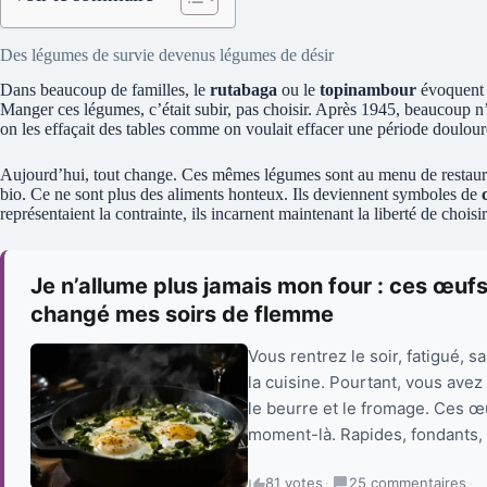
Des légumes de survie devenus légumes de désir
Dans beaucoup de familles, le
rutabaga
ou le
topinambour
évoquent e
Manger ces légumes, c’était subir, pas choisir. Après 1945, beaucoup n’e
on les effaçait des tables comme on voulait effacer une période doulour
Aujourd’hui, tout change. Ces mêmes légumes sont au menu de restaurant
bio. Ce ne sont plus des aliments honteux. Ils deviennent symboles de
représentaient la contrainte, ils incarnent maintenant la liberté de choi
Je n’allume plus jamais mon four : ces œufs
changé mes soirs de flemme
Vous rentrez le soir, fatigué, s
la cuisine. Pourtant, vous avez
le beurre et le fromage. Ces œ
moment-là. Rapides, fondants, 
81 votes
·
25 commentaires
·