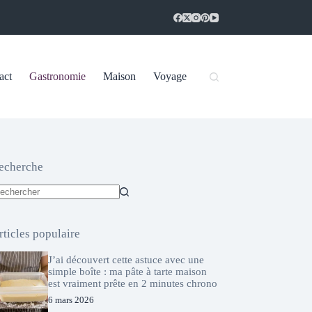
act
Gastronomie
Maison
Voyage
echerche
ucun
sultat
rticles populaire
J’ai découvert cette astuce avec une
simple boîte : ma pâte à tarte maison
est vraiment prête en 2 minutes chrono
6 mars 2026