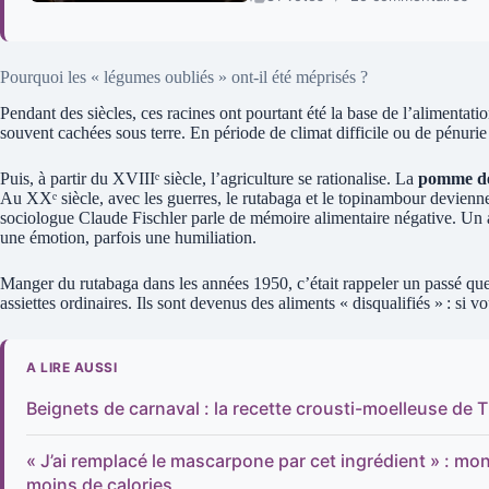
Pourquoi les « légumes oubliés » ont-il été méprisés ?
Pendant des siècles, ces racines ont pourtant été la base de l’alimentatio
souvent cachées sous terre. En période de climat difficile ou de pénurie 
Puis, à partir du XVIIIᵉ siècle, l’agriculture se rationalise. La
pomme de
Au XXᵉ siècle, avec les guerres, le rutabaga et le topinambour devienn
sociologue Claude Fischler parle de mémoire alimentaire négative. Un a
une émotion, parfois une humiliation.
Manger du rutabaga dans les années 1950, c’était rappeler un passé que 
assiettes ordinaires. Ils sont devenus des aliments « disqualifiés » : si 
A LIRE AUSSI
Beignets de carnaval : la recette crousti-moelleuse de T
« J’ai remplacé le mascarpone par cet ingrédient » : mo
moins de calories