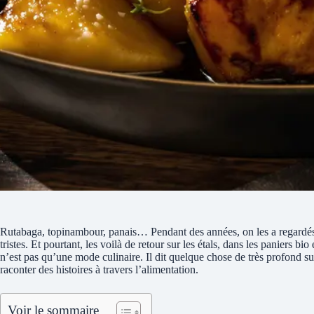
Rutabaga, topinambour, panais… Pendant des années, on les a regardés d
tristes. Et pourtant, les voilà de retour sur les étals, dans les paniers 
n’est pas qu’une mode culinaire. Il dit quelque chose de très profond s
raconter des histoires à travers l’alimentation.
Voir le sommaire