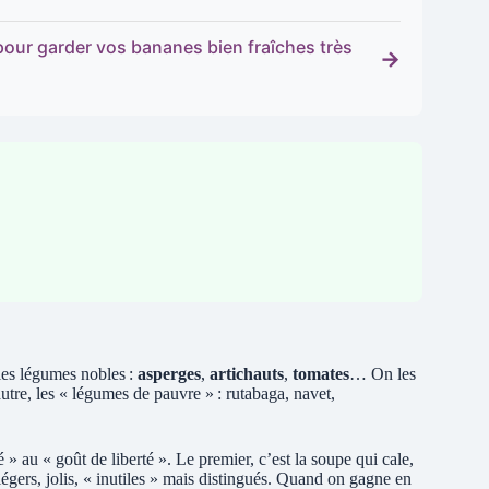
 pour garder vos bananes bien fraîches très
→
 les légumes nobles :
asperges
,
artichauts
,
tomates
… On les
autre, les « légumes de pauvre » : rutabaga, navet,
 au « goût de liberté ». Le premier, c’est la soupe qui cale,
 légers, jolis, « inutiles » mais distingués. Quand on gagne en