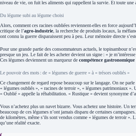
niveau de vie, on fuit les aliments qui rappellent la survie. Et toute une 
Du légume subi au légume choisi
Alors, comment ces racines oubliées reviennent-elles en force aujourd’hu
critique de l’
agro-industrie
, la recherche de produits locaux, la méfian
ont connu la guerre disparaissent peu à peu. Leur mémoire directe s’es
Pour une grande partie des consommateurs actuels, le topinambour n’es
presque un jeu. Le fait de les acheter devient un signe : « je m’intéresse à
Ces légumes deviennent un marqueur de
compétence gastronomique
Le pouvoir des mots : de « légumes de guerre » à « trésors oubliés »
Ce changement de regard repose beaucoup sur le langage. On ne parle 
« légumes oubliés », « racines de terroir », « légumes patrimoniaux ».
« Oublié » appelle la réhabilitation. « Rustique » devient synonyme d’
Vous n’achetez plus un navet bizarre. Vous achetez une histoire. Un ter
beaucoup de ces légumes n’ont jamais disparu de certaines campagnes. 
de kilomètres, même s’ils sont vendus comme « légumes de terroir ». L’a
qu’une réalité exacte.