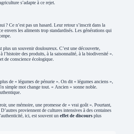
agriculture s’adapte à ce rejet.
i ? Ce n’est pas un hasard. Leur retour s’inscrit dans la
ce envers les aliments trop standardisés. Les générations qui
tompe.
t plus un souvenir douloureux. C’est une découverte,
 l’histoire des produits, à la saisonnalité, à la biodiversité ».
et de conscience écologique.
plus de « légumes de pénurie ». On dit « légumes anciens »,
 Un simple mot change tout. « Ancien » sonne noble.
authentique.
roir, une mémoire, une promesse de « vrai goût ». Pourtant,
D’autres proviennent de cultures intensives à des centaines
uthenticité, ici, est souvent un
effet de discours
plus