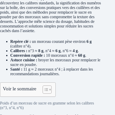
découvrirez les calibres standards, la signification des numéros
sur la boîte, des conversions pratiques vers des cuillères et des
poids, ainsi que des méthodes pour remplacer le sucre en
poudre par des morceaux sans compromettre la texture des
desserts. L’approche mêle science du dosage, habitudes de
consommation et solutions simples pour réduire les sucres
cachés dans l’assiette.
Repère clé :
un morceau courant pèse environ
6 g
(calibre n°4).
Calibres :
n°3 ≈
8 g
, n°4 ≈
6 g
, n°6 ≈
4 g
.
Conversion rapide :
10 morceaux n°4 ≈
60 g
.
Astuce cuisine :
broyer les morceaux pour remplacer le
sucre en poudre.
Santé :
11 g ≈ 2 morceaux n°4 ; à replacer dans les
recommandations journalières.
Voir le sommaire
Poids d’un morceau de sucre en gramme selon les calibres
(n°3, n°4, n°6)