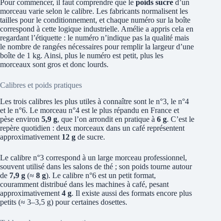
Pour commencer, il faut comprendre que le
poids sucre
d’un
morceau varie selon le calibre. Les fabricants normalisent les
tailles pour le conditionnement, et chaque numéro sur la boîte
correspond à cette logique industrielle. Amélie a appris cela en
regardant l’étiquette : le numéro n’indique pas la qualité mais
le nombre de rangées nécessaires pour remplir la largeur d’une
boîte de 1 kg. Ainsi, plus le numéro est petit, plus les
morceaux sont gros et donc lourds.
Calibres et poids pratiques
Les trois calibres les plus utiles à connaître sont le n°3, le n°4
et le n°6. Le morceau n°4 est le plus répandu en France et
pèse environ
5,9 g
, que l’on arrondit en pratique à
6 g
. C’est le
repère quotidien : deux morceaux dans un café représentent
approximativement
12 g
de sucre.
Le calibre n°3 correspond à un large morceau professionnel,
souvent utilisé dans les salons de thé ; son poids tourne autour
de
7,9 g
(≈
8 g
). Le calibre n°6 est un petit format,
couramment distribué dans les machines à café, pesant
approximativement
4 g
. Il existe aussi des formats encore plus
petits (≈ 3–3,5 g) pour certaines dosettes.