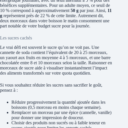
énergétique journalier, avec un seuil alternatif à 5 % pour des
bénéfices supplémentaires. Pour un adulte moyen, ce seuil de
10 % correspond à approximativement
50 g
par jour. Ainsi,
11
g
représentent près de 22 % de cette limite. Autrement dit,
deux morceaux dans votre boisson le matin consomment une
part notable de votre budget sucre pour la journée.
Les sucres cachés
Le vrai défi est souvent le sucre qu’on ne voit pas. Une
cannette de soda contient l’équivalent de 20 à 25 morceaux,
un yaourt aux fruits en moyenne 4 à 5 morceaux, et une barre
chocolatée entre 8 et 10 morceaux selon la taille. Raisonner en
morceaux de sucre aide à visualiser instantanément l’impact
des aliments transformés sur votre quota quotidien.
Si vous souhaitez réduire les sucres sans sacrifier le goût,
pensez à :
Réduire progressivement la quantité ajoutée dans les
boissons (0,5 morceau en moins chaque semaine).
Remplacer un morceau par une épice (cannelle, vanille)
pour donner une impression de douceur.
Choisir des produits non sucrés ou à faible teneur en
sucres ajoutés pour limiter les apports cachés.