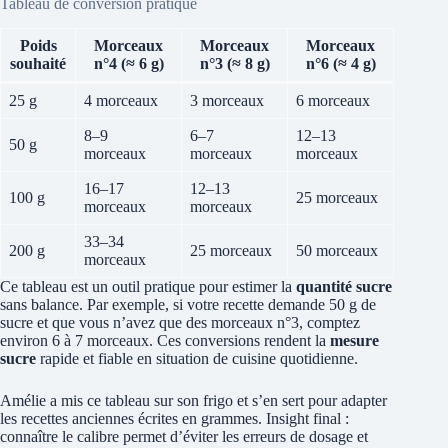
Tableau de conversion pratique
Poids
Morceaux
Morceaux
Morceaux
souhaité
n°4 (≈ 6 g)
n°3 (≈ 8 g)
n°6 (≈ 4 g)
25 g
4 morceaux
3 morceaux
6 morceaux
8–9
6–7
12–13
50 g
morceaux
morceaux
morceaux
16–17
12–13
100 g
25 morceaux
morceaux
morceaux
33–34
200 g
25 morceaux
50 morceaux
morceaux
Ce tableau est un outil pratique pour estimer la
quantité sucre
sans balance. Par exemple, si votre recette demande 50 g de
sucre et que vous n’avez que des morceaux n°3, comptez
environ 6 à 7 morceaux. Ces conversions rendent la
mesure
sucre
rapide et fiable en situation de cuisine quotidienne.
Amélie a mis ce tableau sur son frigo et s’en sert pour adapter
les recettes anciennes écrites en grammes. Insight final :
connaître le calibre permet d’éviter les erreurs de dosage et