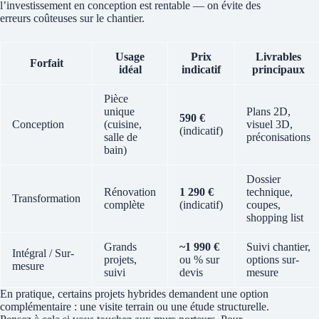
l’investissement en conception est rentable — on évite des
erreurs coûteuses sur le chantier.
Usage
Prix
Livrables
Forfait
idéal
indicatif
principaux
Pièce
unique
Plans 2D,
590 €
Conception
(cuisine,
visuel 3D,
(indicatif)
salle de
préconisations
bain)
Dossier
Rénovation
1 290 €
technique,
Transformation
complète
(indicatif)
coupes,
shopping list
Grands
~1 990 €
Suivi chantier,
Intégral / Sur-
projets,
ou % sur
options sur-
mesure
suivi
devis
mesure
En pratique, certains projets hybrides demandent une option
complémentaire : une visite terrain ou une étude structurelle.