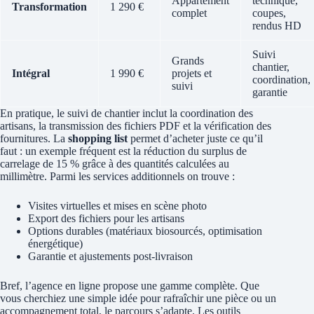
Appartement
technique,
Transformation
1 290 €
complet
coupes,
rendus HD
Suivi
Grands
chantier,
Intégral
1 990 €
projets et
coordination,
suivi
garantie
En pratique, le suivi de chantier inclut la coordination des
artisans, la transmission des fichiers PDF et la vérification des
fournitures. La
shopping list
permet d’acheter juste ce qu’il
faut : un exemple fréquent est la réduction du surplus de
carrelage de 15 % grâce à des quantités calculées au
millimètre. Parmi les services additionnels on trouve :
Visites virtuelles et mises en scène photo
Export des fichiers pour les artisans
Options durables (matériaux biosourcés, optimisation
énergétique)
Garantie et ajustements post-livraison
Bref, l’agence en ligne propose une gamme complète. Que
vous cherchiez une simple idée pour rafraîchir une pièce ou un
accompagnement total, le parcours s’adapte. Les outils