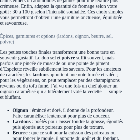
battus entiers ou additionnés de jaunes pour une texture plus
crémeuse. Enfin, adaptez la quantité de fromage selon votre
goût : 30 à 100 g selon l’intensité souhaitée. Ces choix simples
vous permettront d’obtenir une garniture onctueuse, équilibrée
et savoureuse.
Épices, garnitures et options (lardons, oignon, beurre, sel,
poivre)
Les petites touches finales transforment une bonne tarte en
souvenir gustatif. Le duo
sel
et
poivre
suffit souvent, mais
parfois une pincée de muscade ou une pointe de piment
d’Espelette réveille subtilement les saveurs. Pour les amateurs
de caractère, les
lardons
apportent une note fumée et salée ;
pour les végétariens, on peut remplacer par des champignons
revenus ou du tofu fumé. J’ai vu une fois un chef ajouter un
oignon caramélisé qui a littéralement volé la vedette — simple
et bluffant.
Oignon
: émincé et doré, il donne de la profondeur.
Faire caraméliser lentement pour plus de douceur.
Lardons
: poêlés pour laisser fondre la graisse, égouttés
puis ajoutés aux poireaux pour plus de texture.
Beurre
: que ce soit pour la cuisson des poireaux ou
pour foncer le moule, il apporte du goût et du fondant.