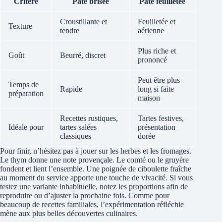
Critère
Pâte brisée
Pâte feuilletée
Croustillante et
Feuilletée et
Texture
tendre
aérienne
Plus riche et
Goût
Beurré, discret
prononcé
Peut être plus
Temps de
Rapide
long si faite
préparation
maison
Recettes rustiques,
Tartes festives,
Idéale pour
tartes salées
présentation
classiques
dorée
Pour finir, n’hésitez pas à jouer sur les herbes et les fromages.
Le thym donne une note provençale. Le comté ou le gruyère
fondent et lient l’ensemble. Une poignée de ciboulette fraîche
au moment du service apporte une touche de vivacité. Si vous
testez une variante inhabituelle, notez les proportions afin de
reproduire ou d’ajuster la prochaine fois. Comme pour
beaucoup de recettes familiales, l’expérimentation réfléchie
mène aux plus belles découvertes culinaires.