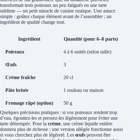
transformait trois poireaux un peu fatigués en une tarte
sublime — un petit miracle de cuisine rustique. Une astuce
simple : goûtez chaque élément avant de l’assembler ; un
ingrédient de qualité change tout.
Ingrédient
Quantité (pour 6–8 parts)
Poireaux
4 à 6 unités (selon taille)
Œufs
3
Crème fraîche
20 cl
Pâte brisée
1 rouleau ou maison
Fromage râpé (option)
50 g
Quelques précisions pratiques : si vos poireaux rendent trop
d’eau, égouttez-les et pressez-les légèrement pour éviter une
tarte détrempée. Pour la
crème
, une crème liquide entière
donnera plus de richesse ; une version allégée fonctionne aussi
si vous cherchez plus de légèreté. Les
œufs
peuvent être