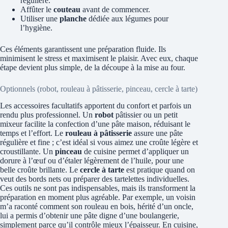
régulière.
Affûter le
couteau
avant de commencer.
Utiliser une
planche
dédiée aux légumes pour
l’hygiène.
Ces éléments garantissent une préparation fluide. Ils
minimisent le stress et maximisent le plaisir. Avec eux, chaque
étape devient plus simple, de la découpe à la mise au four.
Optionnels (robot, rouleau à pâtisserie, pinceau, cercle à tarte)
Les accessoires facultatifs apportent du confort et parfois un
rendu plus professionnel. Un
robot
pâtissier ou un petit
mixeur facilite la confection d’une pâte maison, réduisant le
temps et l’effort. Le
rouleau à pâtisserie
assure une pâte
régulière et fine ; c’est idéal si vous aimez une croûte légère et
croustillante. Un
pinceau
de cuisine permet d’appliquer un
dorure à l’œuf ou d’étaler légèrement de l’huile, pour une
belle croûte brillante. Le
cercle à tarte
est pratique quand on
veut des bords nets ou préparer des tartelettes individuelles.
Ces outils ne sont pas indispensables, mais ils transforment la
préparation en moment plus agréable. Par exemple, un voisin
m’a raconté comment son rouleau en bois, hérité d’un oncle,
lui a permis d’obtenir une pâte digne d’une boulangerie,
simplement parce qu’il contrôle mieux l’épaisseur. En cuisine,