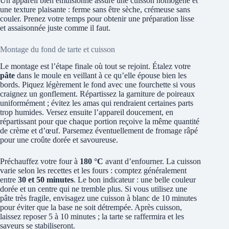
Un appareil bien émulsionné assure une cuisson homogène et
une texture plaisante : ferme sans être sèche, crémeuse sans
couler. Prenez votre temps pour obtenir une préparation lisse
et assaisonnée juste comme il faut.
Montage du fond de tarte et cuisson
Le montage est l’étape finale où tout se rejoint. Étalez votre
pâte
dans le moule en veillant à ce qu’elle épouse bien les
bords. Piquez légèrement le fond avec une fourchette si vous
craignez un gonflement. Répartissez la garniture de poireaux
uniformément ; évitez les amas qui rendraient certaines parts
trop humides. Versez ensuite l’appareil doucement, en
répartissant pour que chaque portion reçoive la même quantité
de crème et d’œuf. Parsemez éventuellement de fromage râpé
pour une croûte dorée et savoureuse.
Préchauffez votre four à
180 °C
avant d’enfourner. La cuisson
varie selon les recettes et les fours : comptez généralement
entre
30 et 50 minutes
. Le bon indicateur : une belle couleur
dorée et un centre qui ne tremble plus. Si vous utilisez une
pâte très fragile, envisagez une cuisson à blanc de 10 minutes
pour éviter que la base ne soit détrempée. Après cuisson,
laissez reposer 5 à 10 minutes ; la tarte se raffermira et les
saveurs se stabiliseront.