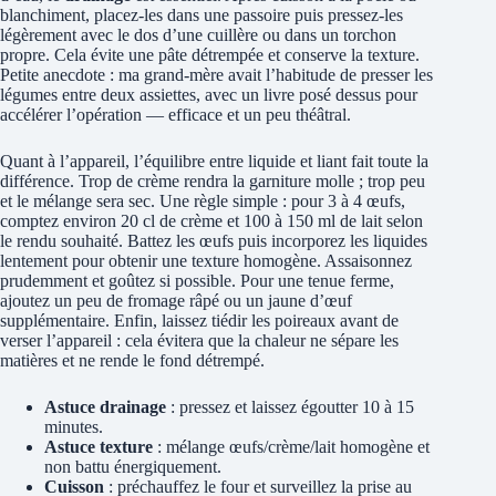
blanchiment, placez-les dans une passoire puis pressez-les
légèrement avec le dos d’une cuillère ou dans un torchon
propre. Cela évite une pâte détrempée et conserve la texture.
Petite anecdote : ma grand-mère avait l’habitude de presser les
légumes entre deux assiettes, avec un livre posé dessus pour
accélérer l’opération — efficace et un peu théâtral.
Quant à l’appareil, l’équilibre entre liquide et liant fait toute la
différence. Trop de crème rendra la garniture molle ; trop peu
et le mélange sera sec. Une règle simple : pour 3 à 4 œufs,
comptez environ 20 cl de crème et 100 à 150 ml de lait selon
le rendu souhaité. Battez les œufs puis incorporez les liquides
lentement pour obtenir une texture homogène. Assaisonnez
prudemment et goûtez si possible. Pour une tenue ferme,
ajoutez un peu de fromage râpé ou un jaune d’œuf
supplémentaire. Enfin, laissez tiédir les poireaux avant de
verser l’appareil : cela évitera que la chaleur ne sépare les
matières et ne rende le fond détrempé.
Astuce drainage
: pressez et laissez égoutter 10 à 15
minutes.
Astuce texture
: mélange œufs/crème/lait homogène et
non battu énergiquement.
Cuisson
: préchauffez le four et surveillez la prise au