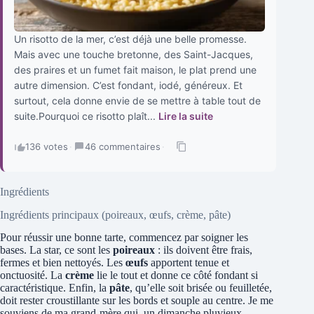
Un risotto de la mer, c’est déjà une belle promesse.
Mais avec une touche bretonne, des Saint-Jacques,
des praires et un fumet fait maison, le plat prend une
autre dimension. C’est fondant, iodé, généreux. Et
surtout, cela donne envie de se mettre à table tout de
suite.Pourquoi ce risotto plaît...
Lire la suite
136 votes
·
46 commentaires
·
Ingrédients
Ingrédients principaux (poireaux, œufs, crème, pâte)
Pour réussir une bonne tarte, commencez par soigner les
bases. La star, ce sont les
poireaux
: ils doivent être frais,
fermes et bien nettoyés. Les
œufs
apportent tenue et
onctuosité. La
crème
lie le tout et donne ce côté fondant si
caractéristique. Enfin, la
pâte
, qu’elle soit brisée ou feuilletée,
doit rester croustillante sur les bords et souple au centre. Je me
souviens de ma grand-mère qui, un dimanche pluvieux,