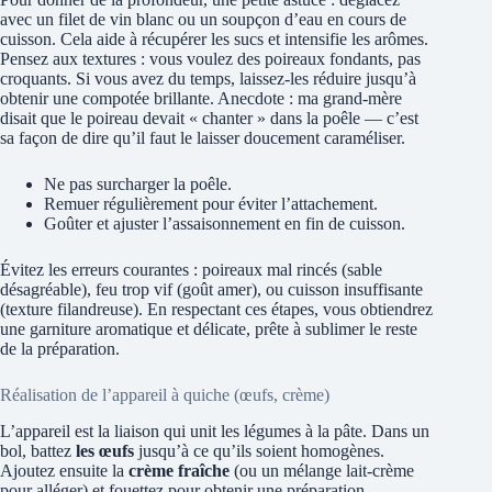
avec un filet de vin blanc ou un soupçon d’eau en cours de
cuisson. Cela aide à récupérer les sucs et intensifie les arômes.
Pensez aux textures : vous voulez des poireaux fondants, pas
croquants. Si vous avez du temps, laissez-les réduire jusqu’à
obtenir une compotée brillante. Anecdote : ma grand-mère
disait que le poireau devait « chanter » dans la poêle — c’est
sa façon de dire qu’il faut le laisser doucement caraméliser.
Ne pas surcharger la poêle.
Remuer régulièrement pour éviter l’attachement.
Goûter et ajuster l’assaisonnement en fin de cuisson.
Évitez les erreurs courantes : poireaux mal rincés (sable
désagréable), feu trop vif (goût amer), ou cuisson insuffisante
(texture filandreuse). En respectant ces étapes, vous obtiendrez
une garniture aromatique et délicate, prête à sublimer le reste
de la préparation.
Réalisation de l’appareil à quiche (œufs, crème)
L’appareil est la liaison qui unit les légumes à la pâte. Dans un
bol, battez
les œufs
jusqu’à ce qu’ils soient homogènes.
Ajoutez ensuite la
crème fraîche
(ou un mélange lait-crème
pour alléger) et fouettez pour obtenir une préparation