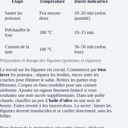
Étape
Température
Durée indicatrice
Sauter les
Feu moyen-
10–20 min (selon
poireaux
doux
quantité)
Préchauffer le
180 °C
10–15 min
four
Cuisson de la
30–50 min (selon
180 °C
tarte
four)
Préparation et dorage des légumes (poireaux et oignons)
Le travail sur les légumes est crucial. Commencez par
bien
laver
les poireaux : séparez les feuilles, rincez entre les
couches pour éliminer le sable. Retirez les parties trop
fibreuses. Coupez en fines rondelles pour une cuisson
uniforme. Ajoutez un oignon finement émincé si vous
souhaitez une note sucrée supplémentaire. Dans une poêle
chaude, chauffez un peu d’
huile d’olive
ou une noix de
beurre. Faites revenir à feu moyen-doux. Le secret : laisser les
légumes devenir translucides et se confire doucement, sans les
brûler.
Pour donner de la profondeur, une petite astuce : déglacez