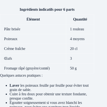
Ingrédients indicatifs pour 6 parts
Élément
Quantité
Pâte brisée
1 rouleau
Poireaux
4 moyens
Crème fraîche
20 cl
Œufs
3
Fromage râpé (gruyère/comté)
50 g
Quelques astuces pratiques :
Laver
les poireaux feuille par feuille pour éviter tout
grain de sable.
Cuire à feu doux pour obtenir une texture fondante,
presque confite.
Égoutter soigneusement si vous avez blanchi les
poireaux, pour éviter une garniture trop liquide.