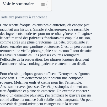
Voir le sommaire
Tarte aux poireaux à l’ancienne
Cette recette évoque les cuisines d’autrefois, où chaque plat
racontait une histoire. Simple et chaleureuse, elle rassemble
des ingrédients modestes pour un résultat généreux. Imaginez
le parfum rond des
poireaux fondants
qui emplit la maison,
comme après une pluie d’automne. La pâte, croustillante et
dorée, encadre une garniture onctueuse. C’est un peu comme
retrouver une vieille photographie : on reconnaît tout de suite
les saveurs familiales. Les phrases courtes soulignent
l’efficacité de la préparation. Les phrases longues décrivent
l’ambiance : slow cooking, patience et attention au détail.
Pour réussir, quelques gestes suffisent. Nettoyer les légumes
avec soin. Cuire doucement pour obtenir une compotée
soyeuse. Mélanger œufs et crème pour lier l’ensemble.
Assaisonner avec justesse. Ces étapes simples donnent une
tarte équilibrée et pleine de caractère. Un exemple concret :
lors d’un dimanche pluvieux, j’ai remplacé le gruyère par un
comté affiné ; la nuance était subtile mais marquante. Un petit
souvenir de grand-mère peut changer toute la recette.