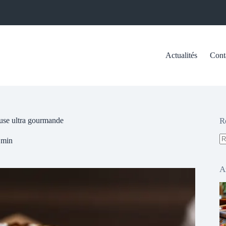
Actualités
Cont
ause ultra gourmande
R
 min
A
ré
A