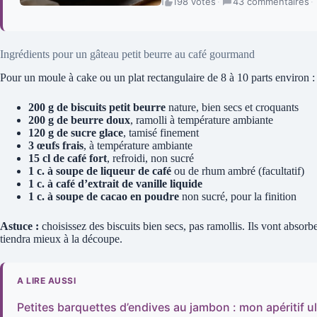
198 votes
·
43 commentaires
·
Ingrédients pour un gâteau petit beurre au café gourmand
Pour un moule à cake ou un plat rectangulaire de 8 à 10 parts environ :
200 g de biscuits petit beurre
nature, bien secs et croquants
200 g de beurre doux
, ramolli à température ambiante
120 g de sucre glace
, tamisé finement
3 œufs frais
, à température ambiante
15 cl de café fort
, refroidi, non sucré
1 c. à soupe de liqueur de café
ou de rhum ambré (facultatif)
1 c. à café d’extrait de vanille liquide
1 c. à soupe de cacao en poudre
non sucré, pour la finition
Astuce :
choisissez des biscuits bien secs, pas ramollis. Ils vont absorbe
tiendra mieux à la découpe.
A LIRE AUSSI
Petites barquettes d’endives au jambon : mon apéritif u