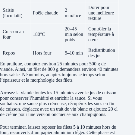
Dorer pour
Saisie
2
Poêle chaude
une meilleure
(facultatif)
min/face
texture
20–45
Contrôler la
Cuisson au
180°C
min selon
température à
four
poids
cœur
Redistribution
Repos
Hors four
5–10 min
des jus
En pratique, comptez environ 25 minutes pour 500 g de
viande. Ainsi, un filet de 800 g demandera environ 40 minutes
hors saisie. Néanmoins, adaptez toujours le temps selon
l’épaisseur et la morphologie des filets.
Arrosez la viande toutes les 15 minutes avec le jus de cuisson
pour conserver l’humidité et enrichir la sauce. Si vous
souhaitez une sauce plus crémeuse, récupérez les sucs en fin
de cuisson, déglacez avec un trait de vin blanc et ajoutez 20 cl
de crème pour une version onctueuse aux champignons.
Pour terminer, laissez reposer les filets 5 à 10 minutes hors du
four, recouverts d’un papier aluminium léger. Cette phase est