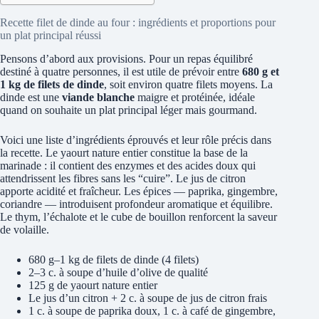
Recette filet de dinde au four : ingrédients et proportions pour
un plat principal réussi
Pensons d’abord aux provisions. Pour un repas équilibré
destiné à quatre personnes, il est utile de prévoir entre
680 g et
1 kg de filets de dinde
, soit environ quatre filets moyens. La
dinde est une
viande blanche
maigre et protéinée, idéale
quand on souhaite un plat principal léger mais gourmand.
Voici une liste d’ingrédients éprouvés et leur rôle précis dans
la recette. Le yaourt nature entier constitue la base de la
marinade : il contient des enzymes et des acides doux qui
attendrissent les fibres sans les “cuire”. Le jus de citron
apporte acidité et fraîcheur. Les épices — paprika, gingembre,
coriandre — introduisent profondeur aromatique et équilibre.
Le thym, l’échalote et le cube de bouillon renforcent la saveur
de volaille.
680 g–1 kg de filets de dinde (4 filets)
2–3 c. à soupe d’huile d’olive de qualité
125 g de yaourt nature entier
Le jus d’un citron + 2 c. à soupe de jus de citron frais
1 c. à soupe de paprika doux, 1 c. à café de gingembre,