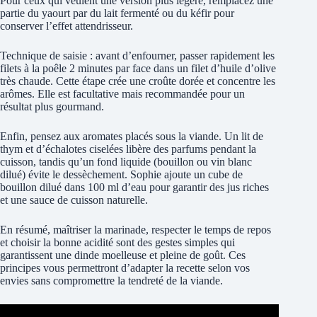
Pour ceux qui veulent une version plus légère, remplacez une
partie du yaourt par du lait fermenté ou du kéfir pour
conserver l’effet attendrisseur.
Technique de saisie : avant d’enfourner, passer rapidement les
filets à la poêle 2 minutes par face dans un filet d’huile d’olive
très chaude. Cette étape crée une croûte dorée et concentre les
arômes. Elle est facultative mais recommandée pour un
résultat plus gourmand.
Enfin, pensez aux aromates placés sous la viande. Un lit de
thym et d’échalotes ciselées libère des parfums pendant la
cuisson, tandis qu’un fond liquide (bouillon ou vin blanc
dilué) évite le dessèchement. Sophie ajoute un cube de
bouillon dilué dans 100 ml d’eau pour garantir des jus riches
et une sauce de cuisson naturelle.
En résumé, maîtriser la marinade, respecter le temps de repos
et choisir la bonne acidité sont des gestes simples qui
garantissent une dinde moelleuse et pleine de goût. Ces
principes vous permettront d’adapter la recette selon vos
envies sans compromettre la tendreté de la viande.