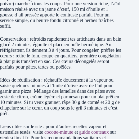
poivre) marche à tous les coups. Pour une version riche, l’aïoli
maison réalisé avec un jaune d’œuf, 150 ml d’huile et 1
gousse d’ail pressée apporte le contraste parfait. Pour un
service simple, du beurre fondu citronné et herbes fraîches
suffit.
Conservation : refroidis rapidement tes artichauts dans un bain
glacé 2 minutes, égoutte et place en boîte hermétique. Au
réfrigérateur, ils tiennent 3 à 4 jours. Pour congeler, préfère les
cœurs : retire le foin, coupe en quartiers, première congélation
à plat puis transfert en sac. Ces cœurs décongelés seront
parfaits pour pâtes, tartes ou poêlées.
Idées de réutilisation : réchauffe doucement à la vapeur ou
saisie quelques minutes à l’huile d’olive avec de l’ail pour
garnir une pizza. Mélange des lamelles dans des pâtes avec
zeste de citron, crème légère et parmesan pour un plat prêt en
10 minutes. Si tu veux gratiner, râpe 30 g de comté et 20 g de
chapelure sur le cœur, un coup sous le gril 3 minutes et c’est
prêt.
Liens utiles sur le site : pour d’autres recettes vapeur et
ustensiles testés, visite
cocotte-minute
et
guide couteaux
sur
genie-climat.fr. Pour les recommandations sanitaires et