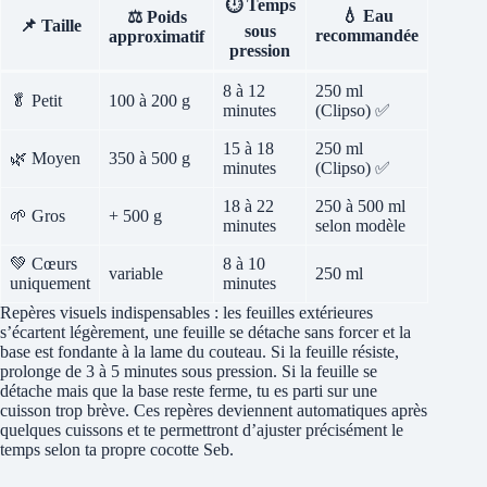
⏱️ Temps
💧 Eau
⚖️ Poids
📌 Taille
sous
recommandée
approximatif
pression
8 à 12
250 ml
🥬 Petit
100 à 200 g
minutes
(Clipso) ✅
15 à 18
250 ml
🌿 Moyen
350 à 500 g
minutes
(Clipso) ✅
18 à 22
250 à 500 ml
🌱 Gros
+ 500 g
minutes
selon modèle
💚 Cœurs
8 à 10
variable
250 ml
uniquement
minutes
Repères visuels indispensables : les feuilles extérieures
s’écartent légèrement, une feuille se détache sans forcer et la
base est fondante à la lame du couteau. Si la feuille résiste,
prolonge de 3 à 5 minutes sous pression. Si la feuille se
détache mais que la base reste ferme, tu es parti sur une
cuisson trop brève. Ces repères deviennent automatiques après
quelques cuissons et te permettront d’ajuster précisément le
temps selon ta propre cocotte Seb.