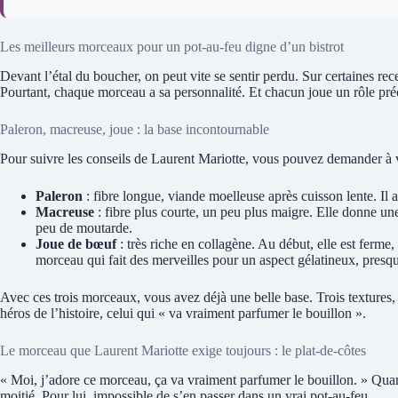
Les meilleurs morceaux pour un pot-au-feu digne d’un bistrot
Devant l’étal du boucher, on peut vite se sentir perdu. Sur certaines rece
Pourtant, chaque morceau a sa personnalité. Et chacun joue un rôle préc
Paleron, macreuse, joue : la base incontournable
Pour suivre les conseils de Laurent Mariotte, vous pouvez demander à 
Paleron
: fibre longue, viande moelleuse après cuisson lente. Il a
Macreuse
: fibre plus courte, un peu plus maigre. Elle donne un
peu de moutarde.
Joue de bœuf
: très riche en collagène. Au début, elle est ferme,
morceau qui fait des merveilles pour un aspect gélatineux, pres
Avec ces trois morceaux, vous avez déjà une belle base. Trois textures,
héros de l’histoire, celui qui « va vraiment parfumer le bouillon ».
Le morceau que Laurent Mariotte exige toujours : le plat-de-côtes
« Moi, j’adore ce morceau, ça va vraiment parfumer le bouillon. » Qu
moitié. Pour lui, impossible de s’en passer dans un vrai pot-au-feu.